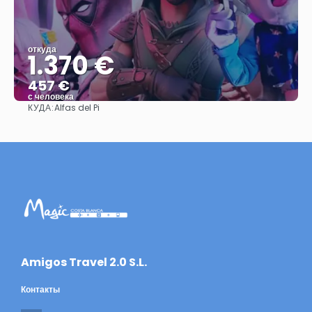
откуда
1.370 €
457 €
с человека
КУДА:
Alfas del Pi
Видеть
​Amigos Travel 2.0 S.L.
Контакты