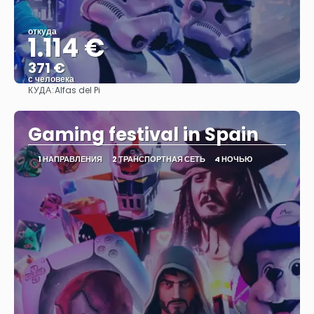
откуда
1.114 €
371 €
с человека
КУДА:
Alfas del Pi
Видеть
Gaming festival in Spain
1 НАПРАВЛЕНИЯ
2 ТРАНСПОРТНАЯ СЕТЬ
4 НОЧЬЮ