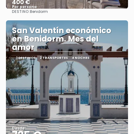
400 €
Por persona
DESTINO:
Benidorm
Ver
San Valentín económico
en Benidorm. Mes del
amor
1 DESTINOS
2 TRANSPORTES
4 NOCHES
Desde