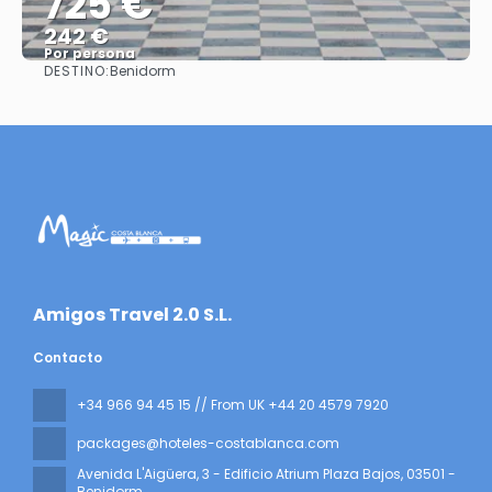
725 €
242 €
Por persona
DESTINO:
Benidorm
Ver
​Amigos Travel 2.0 S.L.
Contacto
+34 966 94 45 15 // From UK +44 20 4579 7920
packages@hoteles-costablanca.com
Avenida L'Aigüera, 3 - Edificio Atrium Plaza Bajos
, 03501 -
Benidorm