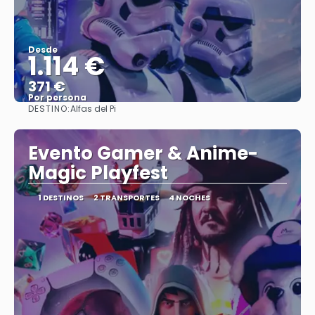
Desde
1.114 €
371 €
Por persona
DESTINO:
Alfas del Pi
Ver
Evento Gamer & Anime-
Magic Playfest
1 DESTINOS
2 TRANSPORTES
4 NOCHES