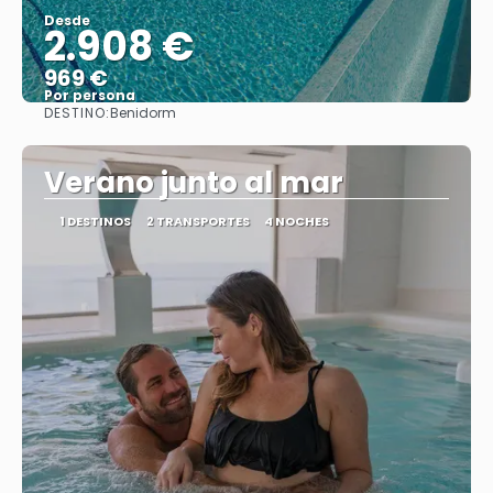
Desde
2.908 €
969 €
Por persona
DESTINO:
Benidorm
Ver
Verano junto al mar
1 DESTINOS
2 TRANSPORTES
4 NOCHES