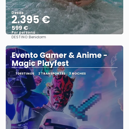
Desde
2.395 €
599 €
Por persona
DESTINO:
Benidorm
Ver
Evento Gamer & Anime -
Magic Playfest
1 DESTINOS
2 TRANSPORTES
3 NOCHES