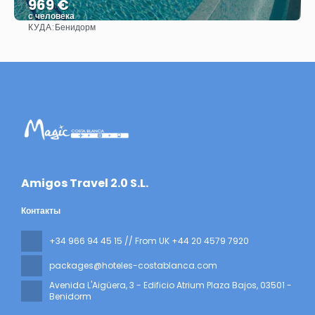
969 €
с человека
КУДА:
Бенидорм
Видеть
​Amigos Travel 2.0 S.L.
Контакты
+34 966 94 45 15 // From UK +44 20 4579 7920
packages@hoteles-costablanca.com
Avenida L'Aigüera, 3 - Edificio Atrium Plaza Bajos
, 03501 -
Benidorm