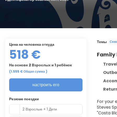
Темы
Сем
цена на человека откуда
518 €
Family 
Travel
На основе 2 Взрослых и 1 ребёнок
(1.555 €
Общая сумма
)
Outbo
Acco
настроить его
Retur
Резюме поездки
For your e
Steves Sp
2 Взрослые + 1 Дети
"Costa Bla