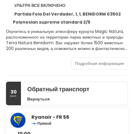
УЛЬТРА ВСЕ ВКЛЮЧЕНО
Partida Foia Del Verdader, 1, 1, BENIDORM 03502
Polynesian supreme standard 2/5
Окунитесь в уникальную атмосферу курорта Magic Natura,
расположенного на территории парка животных и природы
Terra Natura Benidorm. Вас окружат более 1500 животных
200 различных видов, а освежиться можно в фантастическом
аквапарке Aqua Natura. Magic Natura предлагает
увлекательные приключения для всех возрастов, воспитывая
Подробная информация
уважение к животным и окружающей среде. Семьи могут
отправиться на дневное или ночное сафари, исследуя
чудеса животного и растительного мира. Дети могут принять
участие в экологических мастер-классах и лабораториях
Обратный транспорт
естественных наук, узнавая много нового о природе. Курорт
30
располагает 245 бунгало в балийском стиле с одной, двумя
сент.
Вернуться
или тремя спальнями, полностью меблированными и
оформленными в соответствии с тематикой курорта.
Ryanair - FR 56
Прямой
10:00