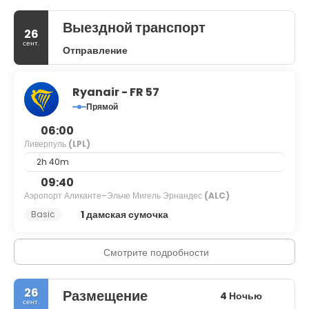
Выездной транспорт
26
сент.
Отправление
Ryanair - FR 57
Прямой
06:00
Ливерпуль
(LPL)
2h 40m
09:40
Аэропорт Аликанте–Эльче Мигель Эрнандес
(ALC)
1 дамская сумочка
Basic
Смотрите подробности
26
Размещение
4 Ночью
сент.